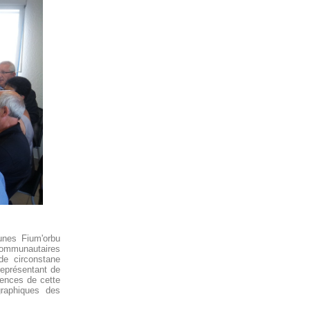
unes Fium'orbu
communautaires
de circonstane
eprésentant de
tences de cette
graphiques des