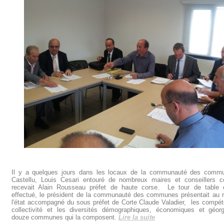
Il y a quelques jours dans les locaux de la communauté des comm
Castellu, Louis Cesari entouré de nombreux maires et conseillers 
recevait Alain Rousseau préfet de haute corse. Le tour de table 
effectué, le président de la communauté des communes présentait au r
l'état accompagné du sous préfet de Corte Claude Valadier, les compé
collectivité et les diversités démographiques, économiques et géor
douze communes qui la composent.
Lire la suite