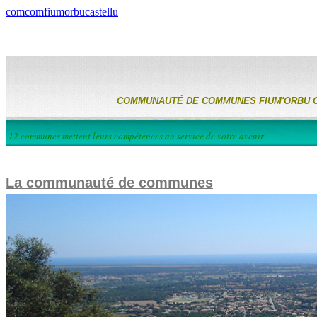
comcomfiumorbucastellu
COMMUNAUTÉ DE COMMUNES FIUM'ORBU 
12 communes mettent leurs compétences au service de votre avenir
La communauté de communes
Les études et projets
Libre expression
L'environnement
Le Fium'orbu Castellu en images